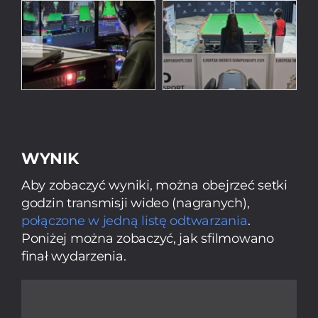
Snooker
Portfolio
Partnerzy
O Nas
WYNIK
Kontakt
Aby zobaczyć wyniki, można obejrzeć setki
godzin transmisji wideo (nagranych),
PL
połączone w jedną listę odtwarzania
.
Poniżej można zobaczyć, jak sfilmowano
EN
finał wydarzenia.